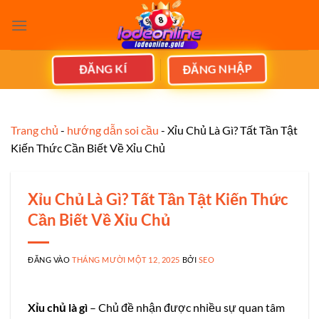
Bỏ
qua
nội
dung
ĐĂNG NHẬP
ĐĂNG KÍ
Trang chủ
-
hướng dẫn soi cầu
-
Xỉu Chủ Là Gì? Tất Tần Tật
Kiến Thức Cần Biết Về Xỉu Chủ
Xỉu Chủ Là Gì? Tất Tần Tật Kiến Thức
Cần Biết Về Xỉu Chủ
ĐĂNG VÀO
THÁNG MƯỜI MỘT 12, 2025
BỞI
SEO
Xỉu chủ là gì
– Chủ đề nhận được nhiều sự quan tâm