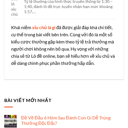
Tỷ lệ thưởng của hình thức truyền thống từ 1:30 –
lô
1:40, đánh lô đề trực tuyến nhận hạn mức khoảng
xỉu
1:57,…
chủ
Khái niệm
xỉu chủ là gì
đã được giải đáp khá chi tiết,
cụ thể trong bài viết bên trên. Cùng với đó là một số
kiểu cược thường gặp kèm theo tỷ lệ trả thưởng mà
người chơi không nên bỏ qua. Hy vọng với những
chia sẻ từ Lô đề online, bạn sẽ hiểu hơn về xỉu chủ và
dễ dàng chinh phục phần thưởng hấp dẫn.
BÀI VIẾT MỚI NHẤT
Đề Về Đầu 6 Hôm Sau Đánh Con Gì Dễ Trúng
Thưởng Độc Đắc?