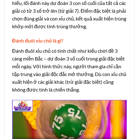
hiểu, lối đánh này dự đoán 3 con số cuối của tất cả các
giải có từ 3 số trở lên (từ giải 7). Điểm đặc biệt là phải
chọn đúng giải và con xỉu chủ, kết quả xuất hiện trùng
khớp mới được tính trúng thưởng.
Đánh đuôi xỉu chủ là gì?
Đánh đuôi xỉu chủ có tính chất như kiểu chơi đề 3
càng miền Bắc – dự đoán 3 số cuối trong giải đặc biệt
mỗi ngày. Với hình thức này, người tham gia chỉ cần
tập trung vào giải độc đắc mở thưởng. Dù con xỉu chủ
xuất hiện ở các giải khác (trừ giải đặc biệt) cũng
không được tính là chiến thắng.