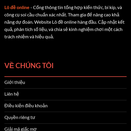
Lô đề online
- Cổng thông tin tổng hợp kiến thức, bí kíp, và
công cụ soi cầu chuẩn xác nhất. Tham gia để nâng cao khả
năng dự đoán. Website Lô đề online hàng đầu. Cập nhật kết
quả, phân tích số liệu, và chia sẻ kinh nghiệm chơi một cách
trách nhiệm và hiệu quả.
VỀ CHÚNG TÔI
Giới thiệu
Liên hệ
Điều kiện điều khoản
Quyền riêng tư
Giải mã giấc mơ