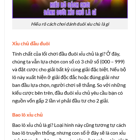
Hiểu rõ cách chơi đánh đuôi xỉu chủ là gì
Xỉu chủ đầu đuôi
Tính chất của lối chơi đầu đuôi xỉu chủ là gì? Ở đây,
chúng ta vẫn lựa chọn con số có 3 chữ số (000 – 999)
và đặt cược cho giải bất kỳ cùng giải đặc biệt. Nếu bộ
lô này xuất hiện ở giải độc đắc hoặc đúng giải như
ban đầu lựa chọn, người chơi sẽ thắng. So với những
kiểu cược bên trên, đầu đuôi xỉu chủ yêu cầu bạn có
nguồn vốn gấp 2 lần vì phải đầu tư cho 2 giải.
Bao lô xỉu chủ
Bao lô xỉu chủ là gì? Loại hình này cũng tương tự cách
bao lô truyền thống, nhưng con số ở đây sẽ là con xỉu