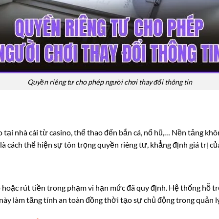
Quyền riêng tư cho phép người chơi thay đổi thông tin
o tại nhà cái từ casino, thể thao đến bắn cá, nổ hũ,… Nền tảng kh
à cách thể hiện sự tôn trọng quyền riêng tư, khẳng định giá trị củ
p hoặc rút tiền trong phạm vi hạn mức đã quy định. Hệ thống hỗ t
 này làm tăng tính an toàn đồng thời tạo sự chủ động trong quản l