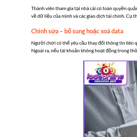
Thành viên tham gia tại nhà cái có toàn quyền quả
về dữ liệu của mình và các giao dịch tài chính. Cụ th
Chỉnh sửa – bổ sung hoặc xoá data
Người chơi có thể yêu cầu thay đổi thông tin liên 
Ngoài ra, nếu tài khoản không hoạt động trong thời