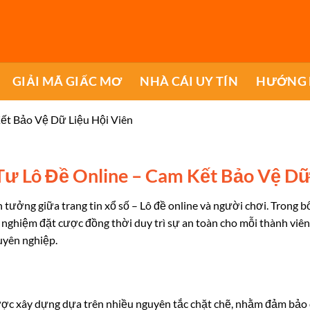
GIẢI MÃ GIẤC MƠ
NHÀ CÁI UY TÍN
HƯỚNG 
ết Bảo Vệ Dữ Liệu Hội Viên
ư Lô Đề Online – Cam Kết Bảo Vệ Dữ
n tưởng giữa trang tin xổ số – Lô đề online và người chơi. Trong 
i nghiệm đặt cược đồng thời duy trì sự an toàn cho mỗi thành viê
uyên nghiệp.
được xây dựng dựa trên nhiều nguyên tắc chặt chẽ, nhằm đảm bảo