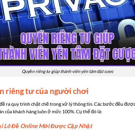
Quyền riêng tư giúp thành viên yên tâm đặt cược
n riêng tư của người chơi
đề ra quy trình chặt chẽ trong xử lý thông tin. Các bước đều đượ
ân của khách hàng luôn ở mức 100%. Cụ thể đó là:
ại Lô Đề Online Mới Được Cập Nhật