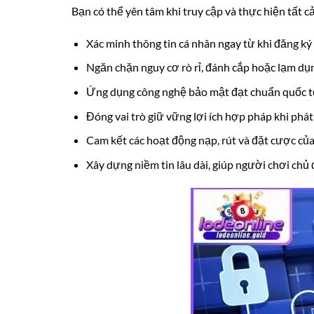
Bạn có thể yên tâm khi truy cập và thực hiện tất c
Xác minh thông tin cá nhân ngay từ khi đăng k
Ngăn chặn nguy cơ rò rỉ, đánh cắp hoặc lạm dụ
Ứng dụng công nghệ bảo mật đạt chuẩn quốc tế,
Đóng vai trò giữ vững lợi ích hợp pháp khi phá
Cam kết các hoạt động nạp, rút và đặt cược của 
Xây dựng niềm tin lâu dài, giúp người chơi chủ 