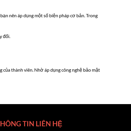
i, bạn nên áp dụng một số biện pháp cơ bản. Trong
 đổi.
áng của thành viên. Nhờ áp dụng công nghệ bảo mật
HÔNG TIN LIÊN HỆ