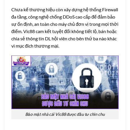
Chưa kể thương hiệu còn xây dựng hệ thống Firewall
đa tầng, công nghệ chống DDoS cao cấp để đảm bảo
sự ổn định, an toàn cho máy chủ đơn vị trong mọi thời
điểm. Vic88 cam kết tuyệt đối không tiết lộ, bán hoặc
chia sẻ thông tin DL hội viên cho bên thứ ba nào khác
vì mục đích thương mại.
Bảo mật nhà cái Vic88 được đầu tư chỉn chu