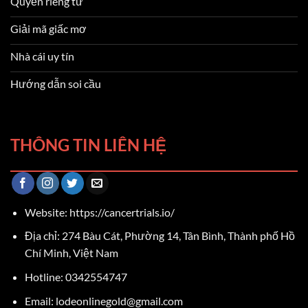
Quyền riêng tư
Giải mã giấc mơ
Nhà cái uy tín
Hướng dẫn soi cầu
THÔNG TIN LIÊN HỆ
Website: https://cancertrials.io/
Địa chỉ:
274 Bàu Cát, Phường 14, Tân Bình, Thành phố Hồ
Chí Minh, Việt Nam
Hotline:
0342554747
Email:
lodeonlinegold@gmail.com