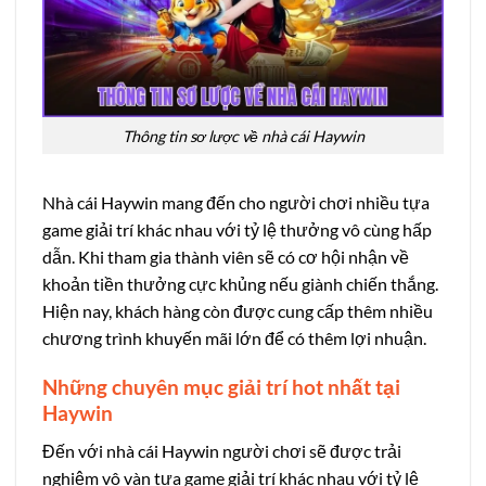
Thông tin sơ lược về nhà cái Haywin
Nhà cái Haywin mang đến cho người chơi nhiều tựa
game giải trí khác nhau với tỷ lệ thưởng vô cùng hấp
dẫn. Khi tham gia thành viên sẽ có cơ hội nhận về
khoản tiền thưởng cực khủng nếu giành chiến thắng.
Hiện nay, khách hàng còn được cung cấp thêm nhiều
chương trình khuyến mãi lớn để có thêm lợi nhuận.
Những chuyên mục giải trí hot nhất tại
Haywin
Đến với nhà cái Haywin người chơi sẽ được trải
nghiệm vô vàn tựa game giải trí khác nhau với tỷ lệ