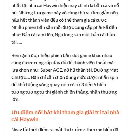
nhất tại nhà cái Haywin hiện nay chính là bắn cá và nổ
hũ. Những tựa game này vô cùng thú vị, đơn giản nên
hầu hết thành viên đều có thể tham gia cá cược.
Nhiều phiên bản săn mồi được cung cấp phải kể đến
như: Bắn cá tam tiên, Ngũ long săn mồi, bắn cá thần
tài,….
Bên cạnh đó, nhiều phiên bản slot game khác nhau
cũng được cung cấp đầy đủ để thành viên thoải mái
lựa chọn như: Super ACE, nổ hũ thần tài, Đường Mạt
Chược,… Bạn chỉ cần chọn đúng mức cược nhấn spin
để khởi động vòng quay, nếu có từ 3 đến 5 biểu
tượng tương tự thì giành chiến thắng, nhận thưởng
lớn.
Ưu điểm nổi bật khi tham gia giải trí tại nhà
cái Haywin
Ngay từ thời điểm ra mắt thị trường, thương hiệu đã