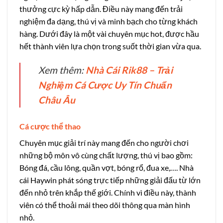
thưởng cực kỳ hấp dẫn. Điều này mang đến trải
nghiệm đa dạng, thú vị và minh bạch cho từng khách
hàng. Dưới đây là một vài chuyên mục hot, được hầu
hết thành viên lựa chọn trong suốt thời gian vừa qua.
Xem thêm:
Nhà Cái Rik88 – Trải
Nghiệm Cá Cược Uy Tín Chuẩn
Châu Âu
Cá cược thể thao
Chuyên mục giải trí này mang đến cho người chơi
những bộ môn vô cùng chất lượng, thú vị bao gồm:
Bóng đá, cầu lông, quần vợt, bóng rổ, đua xe,…. Nhà
cái Haywin phát sóng trực tiếp những giải đấu từ lớn
đến nhỏ trên khắp thế giới. Chính vì điều này, thành
viên có thể thoải mái theo dõi thông qua màn hình
nhỏ.