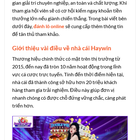
gian giải trí chuyên nghiệp, an toàn và chất lượng. Khi
tham gia hội viên sẽ có cơ hội kiếm ngay khoản tiền
thưởng lớn nếu giành chiến thắng. Trong bài viết bên
dưới đây,
đánh lô online
sẽ cung cấp thêm thông tin
để tân thủ tham khảo.
Giới thiệu vài điều về nhà cái Haywin
Thương hiệu chính thức có mặt trên thị trường từ
2015, đến nay đã tròn 10 năm hoạt động trong lĩnh
vực cá cược trực tuyến. Tính đến thời điểm hiện tại,
nhà cái đã thành công sở hữu hơn 20 triệu khách
hàng tham gia trải nghiệm. Điều này giúp đơn vị
nhanh chóng có được chỗ đứng vững chắc, càng phát
triển hơn.