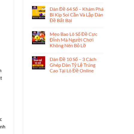
Dàn Đề 64 Số – Khám Phá
Bí Kíp Soi Cần Và Lập Dàn
Đề Bất Bại
Mẹo Bao Lô Số Đề Cực
Đỉnh Mà Người Chơi
Không Nên Bỏ Lỡ
Dàn Đề 10 Số – 3 Cách
Ghép Dàn Tỷ Lệ Trúng
n
Cao Tại Lô Đề Online
ặt
i
c
ánh