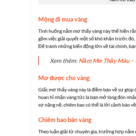
Mộng đi mua vàng
Tình huống nằm mơ thấy vàng này thể hiện rằng
gồm việc giải quyết một số khó khăn trước đó, 
Để tránh những biến động lớn về tài chính, bạn 
Xem thêm:
Nằm Mơ Thấy Máu – G
Mơ được cho vàng
Giấc mơ thấy vàng này là điềm báo về sự giúp 
hoan hỉ nhận vàng tức là bạn mở lòng đón nhận 
sợ nặng nề, chiêm bao có thể là lời cảnh báo v
Chiêm bao bán vàng
Theo luận giải từ chuyên gia, trường hợp nằm 