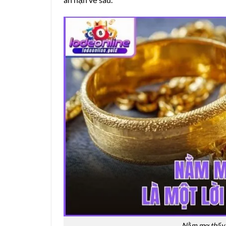
Nằm mơ thấy v