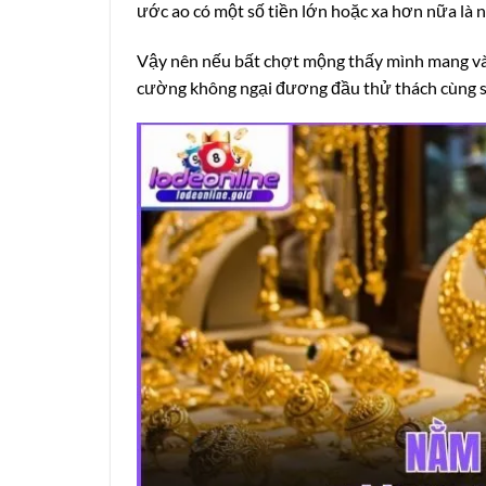
ước ao có một số tiền lớn hoặc xa hơn nữa là n
Vậy nên nếu bất chợt mộng thấy mình mang vàn
cường không ngại đương đầu thử thách cùng s