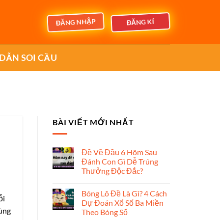
ĐĂNG NHẬP
ĐĂNG KÍ
DẪN SOI CẦU
BÀI VIẾT MỚI NHẤT
Đề Về Đầu 6 Hôm Sau
Đánh Con Gì Dễ Trúng
Thưởng Độc Đắc?
Bóng Lô Đề Là Gì? 4 Cách
ỗi
Dự Đoán Xổ Số Ba Miền
cùng
Theo Bóng Số