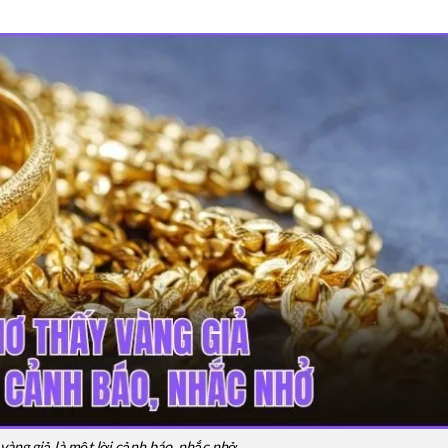
àng giả là một lời cảnh báo, nhắc nhở