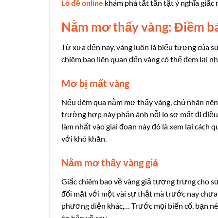
Lô đề online
khám phá tất tần tật ý nghĩa giấc 
Nằm mơ thấy vàng: Điềm bá
Từ xưa đến nay, vàng luôn là biểu tượng của sự
chiêm bao liên quan đến vàng có thể đem lại nh
Mơ bị mất vàng
Nếu đêm qua nằm mơ thấy vàng, chủ nhân nên ch
trường hợp này phản ánh nỗi lo sợ mất đi điều 
làm nhất vào giai đoạn này đó là xem lại cách q
với khó khăn.
Nằm mơ thấy vàng giả
Giấc chiêm bao về vàng giả tượng trưng cho sự
đối mặt với một vài sự thật mà trước nay chưa 
phương diện khác,… Trước mọi biến cố, bạn nê
ân hận về sau.