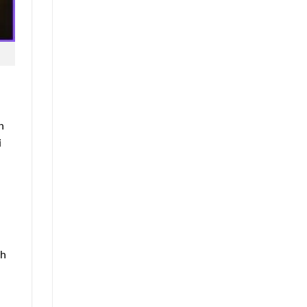
n
i
nh