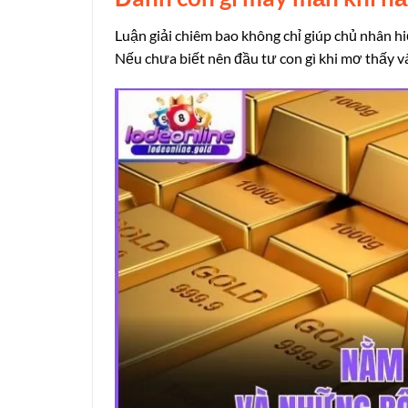
Luận giải chiêm bao không chỉ giúp chủ nhân hi
Nếu chưa biết nên đầu tư con gì khi mơ thấy v