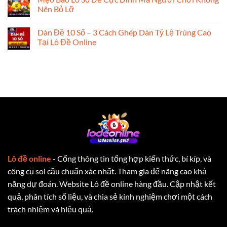
Nên Bỏ Lỡ
Dàn Đề 10 Số – 3 Cách Ghép Dàn Tỷ Lệ Trúng Cao
Tại Lô Đề Online
Lô đề online
- Cổng thông tin tổng hợp kiến thức, bí kíp, và
công cụ soi cầu chuẩn xác nhất. Tham gia để nâng cao khả
năng dự đoán. Website Lô đề online hàng đầu. Cập nhật kết
quả, phân tích số liệu, và chia sẻ kinh nghiệm chơi một cách
trách nhiệm và hiệu quả.