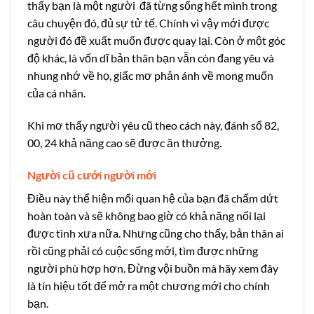
thấy bạn là một người đã từng sống hết mình trong
câu chuyện đó, đủ sự tử tế. Chính vì vậy mới được
người đó đề xuất muốn được quay lại. Còn ở một góc
độ khác, là vốn dĩ bản thân bạn vẫn còn đang yêu và
nhung nhớ về họ, giấc mơ phản ánh về mong muốn
của cá nhân.
Khi mơ thấy người yêu cũ theo cách này, đánh số 82,
00, 24 khả năng cao sẽ được ăn thưởng.
Người cũ cưới người mới
Điều này thể hiện mối quan hệ của bạn đã chấm dứt
hoàn toàn và sẽ không bao giờ có khả năng nối lại
được tình xưa nữa. Nhưng cũng cho thấy, bản thân ai
rồi cũng phải có cuộc sống mới, tìm được những
người phù hợp hơn. Đừng vội buồn mà hãy xem đây
là tín hiệu tốt để mở ra một chương mới cho chính
bạn.