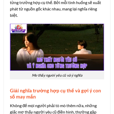
từng trường hợp cụ thể. Bởi mỗi tình huống sẽ xuất
phát từ nguồn gốc khác nhau, mang lại nghĩa riêng
biệt.
Mơ thấy người yêu cũ và ý nghĩa
Giải nghĩa trường hợp cụ thể và gợi ý con
số may mắn
Không để mọi người phải tò mò thêm nữa, những
giấc mơ thấy người yêu cũ điền hình, thường gặp