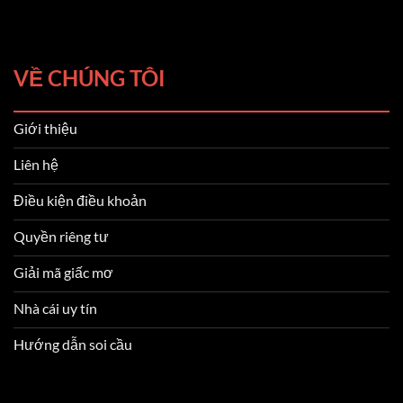
VỀ CHÚNG TÔI
Giới thiệu
Liên hệ
Điều kiện điều khoản
Quyền riêng tư
Giải mã giấc mơ
Nhà cái uy tín
Hướng dẫn soi cầu