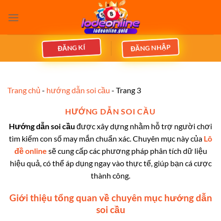
Bỏ
qua
nội
dung
ĐĂNG NHẬP
ĐĂNG KÍ
Trang chủ
-
hướng dẫn soi cầu
-
Trang 3
HƯỚNG DẪN SOI CẦU
Hướng dẫn soi cầu
được xây dựng nhằm hỗ trợ người chơi
tìm kiếm con số may mắn chuẩn xác. Chuyên mục này của
Lô
đề online
sẽ cung cấp các phương pháp phân tích dữ liệu
hiệu quả, có thể áp dụng ngay vào thực tế, giúp bạn cá cược
thành công.
Giới thiệu tổng quan về chuyên mục hướng dẫn
soi cầu