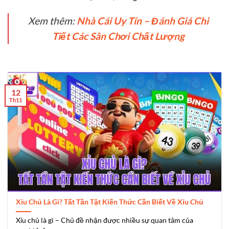
Xem thêm:
Nhà Cái Uy Tín – Đánh Giá Chi
Tiết Các Sân Chơi Chất Lượng
12
Th11
Xỉu Chủ Là Gì? Tất Tần Tật Kiến Thức Cần Biết Về Xỉu Chủ
Xỉu chủ là gì – Chủ đề nhận được nhiều sự quan tâm của