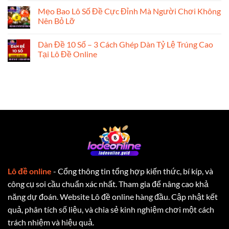
Mẹo Bao Lô Số Đề Cực Đỉnh Mà Người Chơi Không
Nên Bỏ Lỡ
Dàn Đề 10 Số – 3 Cách Ghép Dàn Tỷ Lệ Trúng Cao
Tại Lô Đề Online
Lô đề online
- Cổng thông tin tổng hợp kiến thức, bí kíp, và
công cụ soi cầu chuẩn xác nhất. Tham gia để nâng cao khả
năng dự đoán. Website Lô đề online hàng đầu. Cập nhật kết
quả, phân tích số liệu, và chia sẻ kinh nghiệm chơi một cách
trách nhiệm và hiệu quả.