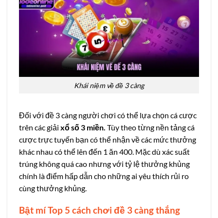
Khái niệm về đề 3 càng
Đối với đề 3 càng người chơi có thể lựa chọn cá cược
trên các giải
xổ số 3 miền.
Tùy theo từng nền tảng cá
cược trực tuyến bạn có thể nhận về các mức thưởng
khác nhau có thể lên đến 1 ăn 400. Mặc dù xác suất
trúng không quá cao nhưng với tỷ lệ thưởng khủng
chính là điểm hấp dẫn cho những ai yêu thích rủi ro
cùng thưởng khủng.
Bật mí Top 5 cách chơi đề 3 càng thắng