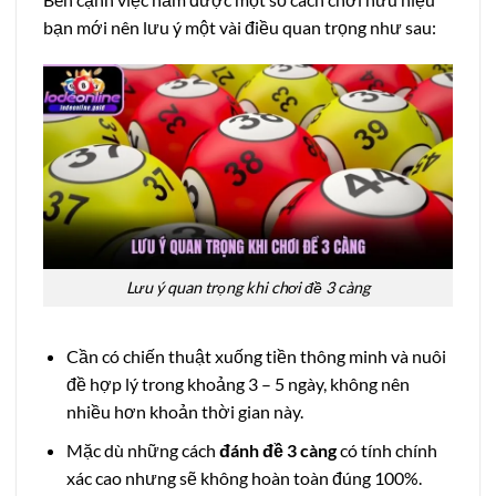
bạn mới nên lưu ý một vài điều quan trọng như sau:
Lưu ý quan trọng khi chơi đề 3 càng
Cần có chiến thuật xuống tiền thông minh và nuôi
đề hợp lý trong khoảng 3 – 5 ngày, không nên
nhiều hơn khoản thời gian này.
Mặc dù những cách
đánh đề 3 càng
có tính chính
xác cao nhưng sẽ không hoàn toàn đúng 100%.