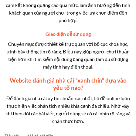
cam kết không quảng cáo quá mức, làm ảnh hưởng đến tính
khách quan của người chơi trong việc lựa chọn điểm đến
phù hợp.
Giao diện dễ sử dụng
Chuyên mục được thiết kế trực quan với bố cục khoa học,
trình bày thông tin rõ ràng. Điều này giúp người chơi thuận
tiện hơn khi tìm kiếm nội dung đang quan tâm dù sử dụng
máy tính hay điện thoại.
Website đánh giá nhà cái “xanh chín” dựa vào
yếu tố nào?
Để đánh giá nhà cái uy tín chuẩn xác nhất, Lô đề online luôn
thực hiện việc phân tích nhiều khía cạnh đa chiều. Nhờ vậy
khi theo dõi các bài viết, người dùng sẽ có cái nhìn rõ ràng và
chân thực hơn.
Tiêu chí
Mô tả chi tiết