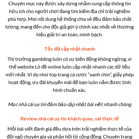
Chuyên mục này được xây dựng nhằm cung cấp thông tin
hữu ích cho người chơi đang tìm kiếm địa chỉ trải nghiệm
phù hợp. Mọi nội dung hệ thống chia sẻ đều đảm bảo chất
lượng, mang đến cho độc giả gợi ý chính xác nhất về thương
hiệu giải trí an toàn, minh bạch.
Tốc độ cập nhật nhanh
Thị trường gambling luôn có sự biến động không ngừng, vì
thế website Lô đề online luôn cập nhật nhanh các dữ liệu
mới nhất. Ví dụ như top trang cá cược “xanh chín”, giấy phép
hoạt động, ưu đãi khuyến mãi để bạn luôn nắm được tình
hình chuẩn xác.
Mục nhà cái uy tín đảm bảo cập nhật bài viết nhanh chóng
Review nhà cái uy tín khách quan, sát thực tế
Mỗi bài viết đánh giá đều dựa trên trải nghiệm thực tế của
đội ngũ chuyên gia và phản hồi từ cộng đồng. Chuyên trang